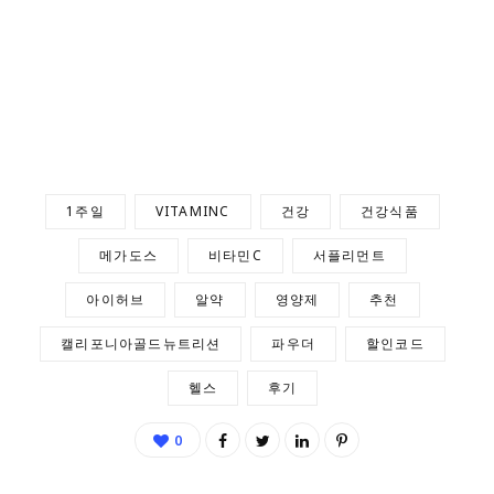
1주일
VITAMINC
건강
건강식품
메가도스
비타민C
서플리먼트
아이허브
알약
영양제
추천
캘리포니아골드뉴트리션
파우더
할인코드
헬스
후기
0