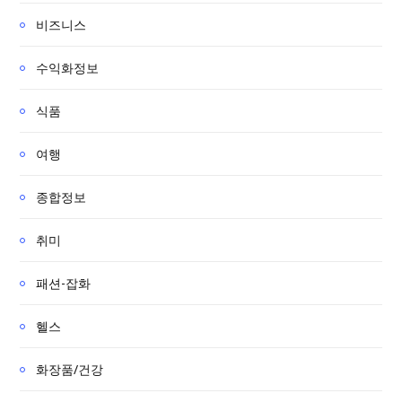
비즈니스
수익화정보
식품
여행
종합정보
취미
패션-잡화
헬스
화장품/건강