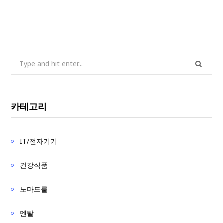
S
e
a
r
카테고리
c
h
f
IT/전자기기
o
r
건강식품
:
노마드룰
멘탈