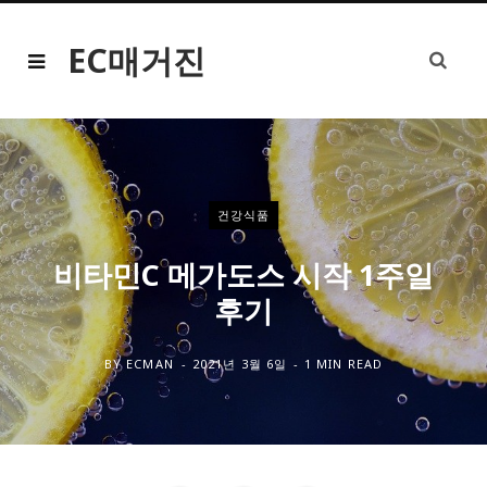
EC매거진
건강식품
비타민C 메가도스 시작 1주일
후기
BY
ECMAN
2021년 3월 6일
1 MIN READ