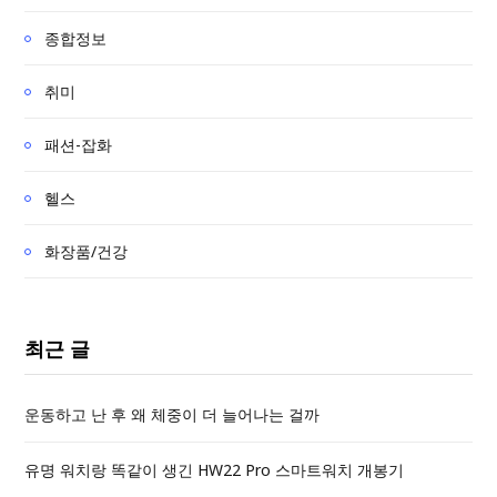
종합정보
취미
패션-잡화
헬스
화장품/건강
최근 글
운동하고 난 후 왜 체중이 더 늘어나는 걸까
유명 워치랑 똑같이 생긴 HW22 Pro 스마트워치 개봉기