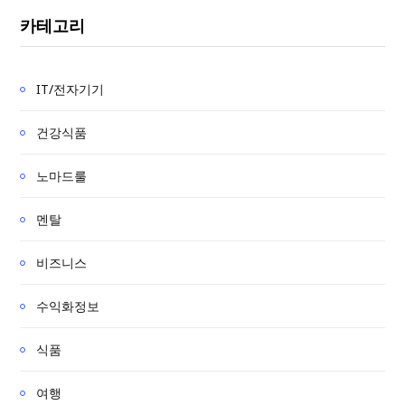
r
카테고리
c
h
f
IT/전자기기
o
r
건강식품
:
노마드룰
멘탈
비즈니스
수익화정보
식품
여행