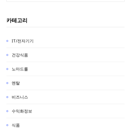
a
r
카테고리
c
h
f
IT/전자기기
o
r
건강식품
:
노마드룰
멘탈
비즈니스
수익화정보
식품