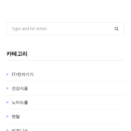
S
e
a
r
카테고리
c
h
f
IT/전자기기
o
r
건강식품
:
노마드룰
멘탈
비즈니스