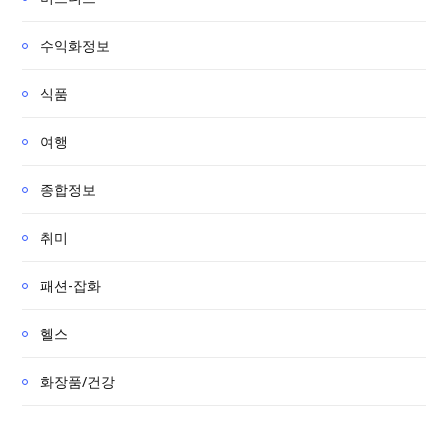
수익화정보
식품
여행
종합정보
취미
패션-잡화
헬스
화장품/건강