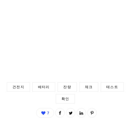
건전지
배터리
잔량
체크
테스트
확인
7